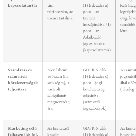
kapcsolattartás
cím,
(1) bekezdés a)
lezárásáig
telefonszám, az
pont – az
legfeljeb
üzenet tartalma.
Érintett
évig, kiv
hozzájárulása / f)
szerződés
pont – az
létre.
Adatkezelő
jogos érdeke
(kapcsolattartás)
Számlázás és
Név, lakcím,
GDPR 6. cikk
A számvit
számviteli
adószám (ha
(1) bekezdés c)
jogszabá
kötelezettségek
szükséges), a
pont – jogi
által előír
teljesítése
vásárolt
kötelezettség
(jelenleg 
szolgáltatás
teljesítése
megnevezése,
(számviteli
ára.
jogszabályok)
Marketing célú
Az Érintettről
GDPR 6. cikk
Az Érinte
felhasználás (pl.
készült
(1) bekezdés a)
hozzájáru