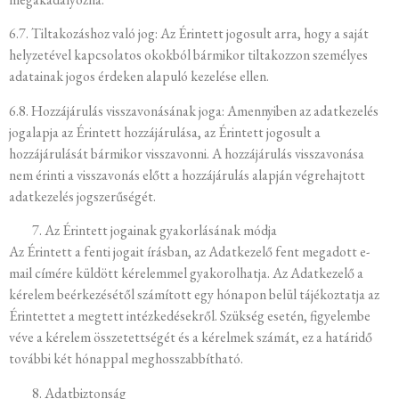
6.7. Tiltakozáshoz való jog: Az Érintett jogosult arra, hogy a saját
helyzetével kapcsolatos okokból bármikor tiltakozzon személyes
adatainak jogos érdeken alapuló kezelése ellen.
6.8. Hozzájárulás visszavonásának joga: Amennyiben az adatkezelés
jogalapja az Érintett hozzájárulása, az Érintett jogosult a
hozzájárulását bármikor visszavonni. A hozzájárulás visszavonása
nem érinti a visszavonás előtt a hozzájárulás alapján végrehajtott
adatkezelés jogszerűségét.
Az Érintett jogainak gyakorlásának módja
Az Érintett a fenti jogait írásban, az Adatkezelő fent megadott e-
mail címére küldött kérelemmel gyakorolhatja. Az Adatkezelő a
kérelem beérkezésétől számított egy hónapon belül tájékoztatja az
Érintettet a megtett intézkedésekről. Szükség esetén, figyelembe
véve a kérelem összetettségét és a kérelmek számát, ez a határidő
további két hónappal meghosszabbítható.
Adatbiztonság