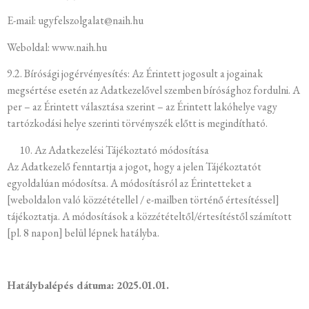
E-mail: ugyfelszolgalat@naih.hu
Weboldal: www.naih.hu
9.2. Bírósági jogérvényesítés: Az Érintett jogosult a jogainak
megsértése esetén az Adatkezelővel szemben bírósághoz fordulni. A
per – az Érintett választása szerint – az Érintett lakóhelye vagy
tartózkodási helye szerinti törvényszék előtt is megindítható.
Az Adatkezelési Tájékoztató módosítása
Az Adatkezelő fenntartja a jogot, hogy a jelen Tájékoztatót
egyoldalúan módosítsa. A módosításról az Érintetteket a
[weboldalon való közzététellel / e-mailben történő értesítéssel]
tájékoztatja. A módosítások a közzétételtől/értesítéstől számított
[pl. 8 napon] belül lépnek hatályba.
Hatálybalépés dátuma: 2025.01.01.