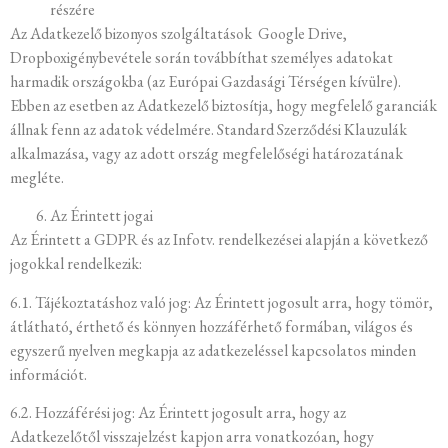
részére
Az Adatkezelő bizonyos szolgáltatások Google Drive,
Dropboxigénybevétele során továbbíthat személyes adatokat
harmadik országokba (az Európai Gazdasági Térségen kívülre).
Ebben az esetben az Adatkezelő biztosítja, hogy megfelelő garanciák
állnak fenn az adatok védelmére. Standard Szerződési Klauzulák
alkalmazása, vagy az adott ország megfelelőségi határozatának
megléte.
Az Érintett jogai
Az Érintett a GDPR és az Infotv. rendelkezései alapján a következő
jogokkal rendelkezik:
6.1. Tájékoztatáshoz való jog: Az Érintett jogosult arra, hogy tömör,
átlátható, érthető és könnyen hozzáférhető formában, világos és
egyszerű nyelven megkapja az adatkezeléssel kapcsolatos minden
információt.
6.2. Hozzáférési jog: Az Érintett jogosult arra, hogy az
Adatkezelőtől visszajelzést kapjon arra vonatkozóan, hogy