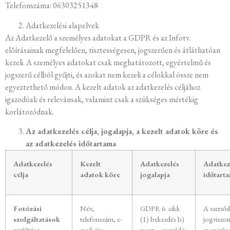
Telefonszáma: 06303251348
Adatkezelési alapelvek
Az Adatkezelő a személyes adatokat a GDPR és az Infotv.
előírásainak megfelelően, tisztességesen, jogszerűen és átláthatóan
kezeli. A személyes adatokat csak meghatározott, egyértelmű és
jogszerű célból gyűjti, és azokat nem kezeli a célokkal össze nem
egyeztethető módon. A kezelt adatok az adatkezelés céljához
igazodóak és relevánsak, valamint csak a szükséges mértékig
korlátozódnak.
Az adatkezelés célja, jogalapja, a kezelt adatok köre és
az adatkezelés időtartama
Adatkezelés
Kezelt
Adatkezelés
Adatkez
célja
adatok köre
jogalapja
időtart
Fotózási
Név,
GDPR 6. cikk
A szerződ
szolgáltatások
telefonszám, e-
(1) bekezdés b)
jogviszo
nyújtása,
mail cím,
pont – szerződés
megszűné