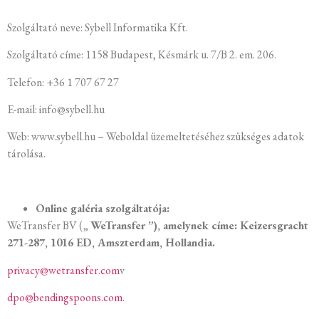
Szolgáltató neve: Sybell Informatika Kft.
Szolgáltató címe: 1158 Budapest, Késmárk u. 7/B 2. em. 206.
Telefon: +36 1 707 67 27
E-mail: info@sybell.hu
Web: www.sybell.hu – Weboldal üzemeltetéséhez szükséges adatok
tárolása.
Online galéria szolgáltatója:
WeTransfer BV („
WeTransfer ”), amelynek címe: Keizersgracht
271-287, 1016 ED, Amszterdam, Hollandia.
privacy@wetransfer.com
v
dpo@bendingspoons.com
.