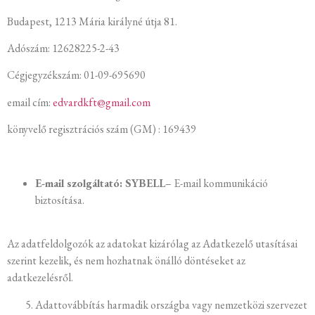
Budapest, 1213 Mária királyné útja 81.
Adószám: 12628225-2-43
Cégjegyzékszám: 01-09-695690
email cím:
edvardkft@gmail.com
könyvelő regisztrációs szám (GM) : 169439
E-mail szolgáltató: SYBELL
– E-mail kommunikáció
biztosítása.
Az adatfeldolgozók az adatokat kizárólag az Adatkezelő utasításai
szerint kezelik, és nem hozhatnak önálló döntéseket az
adatkezelésről.
Adattovábbítás harmadik országba vagy nemzetközi szervezet