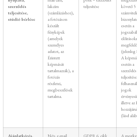
szerződés
lakcím
teljesítése
követő 5 
teljesítése,
(számlázáshoz),
számviteli
stúdió bérlése
a fotózáson
bizonyla
készült
esetén a
fényképek
jogszabál
(amelyek
előírások
személyes
megfelel
adatot, az
(jelenleg 
Érintett
A képmá
képmását
esetén a
tartalmazzák), a
szerződés
fotózás
teljesítése
részletei,
felhasznál
megbeszélések
jogok
tartalma.
érvényesü
illetve az 
hozzájáru
(lásd alá
Ajánlatkérés,
Név, e-mail
GDPR 6. cikk
A megker