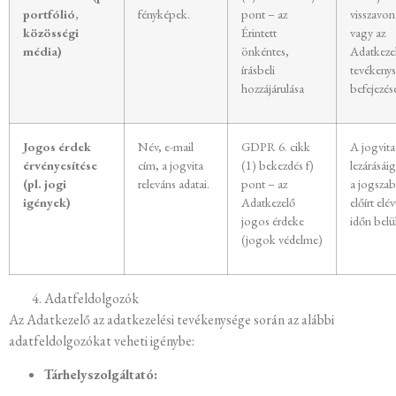
portfólió,
fényképek.
pont – az
visszavon
közösségi
Érintett
vagy az
média)
önkéntes,
Adatkeze
írásbeli
tevékeny
hozzájárulása
befejezés
Jogos érdek
Név, e-mail
GDPR 6. cikk
A jogvita
érvényesítése
cím, a jogvita
(1) bekezdés f)
lezárásáig
(pl. jogi
releváns adatai.
pont – az
a jogsza
igények)
Adatkezelő
előírt elév
jogos érdeke
időn belül
(jogok védelme)
Adatfeldolgozók
Az Adatkezelő az adatkezelési tevékenysége során az alábbi
adatfeldolgozókat veheti igénybe:
Tárhelyszolgáltató: