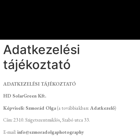
Adatkezelési
tájékoztató
ADATKEZELÉSI TÁJÉKOZTATÓ
HD SolarGreen Kft.
Képviseli: Szmorád Olga
(a továbbiakban:
Adatkezelő
)
Cím: 2310. Szigetszentmiklós, Szabó utca 33.
E-mail:
info@szmoradolgaphotography