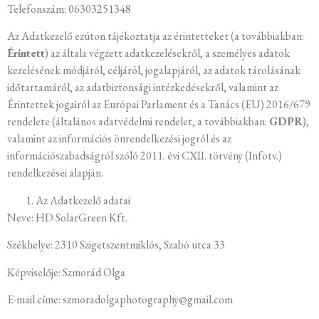
Telefonszám: 06303251348
Az Adatkezelő ezúton tájékoztatja az érintetteket (a továbbiakban:
Érintett
) az általa végzett adatkezelésekről, a személyes adatok
kezelésének módjáról, céljáról, jogalapjáról, az adatok tárolásának
időtartamáról, az adatbiztonsági intézkedésekről, valamint az
Érintettek jogairól az Európai Parlament és a Tanács (EU) 2016/679
rendelete (általános adatvédelmi rendelet, a továbbiakban:
GDPR
),
valamint az információs önrendelkezési jogról és az
információszabadságról szóló 2011. évi CXII. törvény (Infotv.)
rendelkezései alapján.
Az Adatkezelő adatai
Neve: HD SolarGreen Kft.
Székhelye: 2310 Szigetszentmiklós, Szabó utca 33
Képviselője: Szmorád Olga
E-mail címe: szmoradolgaphotography@gmail.com