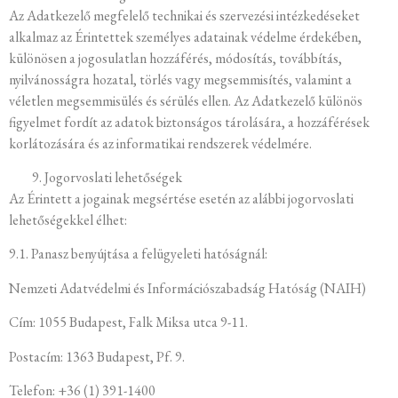
Az Adatkezelő megfelelő technikai és szervezési intézkedéseket
alkalmaz az Érintettek személyes adatainak védelme érdekében,
különösen a jogosulatlan hozzáférés, módosítás, továbbítás,
nyilvánosságra hozatal, törlés vagy megsemmisítés, valamint a
véletlen megsemmisülés és sérülés ellen. Az Adatkezelő különös
figyelmet fordít az adatok biztonságos tárolására, a hozzáférések
korlátozására és az informatikai rendszerek védelmére.
Jogorvoslati lehetőségek
Az Érintett a jogainak megsértése esetén az alábbi jogorvoslati
lehetőségekkel élhet:
9.1. Panasz benyújtása a felügyeleti hatóságnál:
Nemzeti Adatvédelmi és Információszabadság Hatóság (NAIH)
Cím: 1055 Budapest, Falk Miksa utca 9-11.
Postacím: 1363 Budapest, Pf. 9.
Telefon: +36 (1) 391-1400