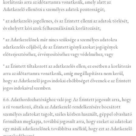
korlátozás arra az időtartamra vonatkozik, amely alatt az
Adatkezelő ellenőrzi a személyes adatok pontosságát;
* az adatkezelés jogellenes, és az Érintett ellenzi az adatok törlését,
és ehelyett kéri azok felhasználásának korlátozását;
* az Adatkezelőnek már nincs szüksége a személyes adatokra
adatkezelés céljából, de az Érintett igényli azokat jogi igények
előterjesztéséhez, érvényesítéséhez vagy védelméhez; vagy
* az Érintett tiltakozott az adatkezelés ellen; ez esetben a korlátozás
arra az időtartamra vonatkozik, amíg megállapításra nem kerül,
hogy az Adatkezelő jogos indokai elsőbbséget élveznek-e az Érintett
jogos indokaival szemben.
6.6. Adathordozhatósághoz való jog: Az Érintett jogosult arra, hogy
a rá vonatkozó, általa az Adatkezelő rendelkezésére bocsátott
személyes adatokat tagolt, széles körben használt, géppel olvasható
formában megkapja, továbbá jogosult arra, hogy ezeket az adatokat
egy másik adatkezelőnek továbbítsa anélkül, hogy ezt az Adatkezelő
megakadályozná.