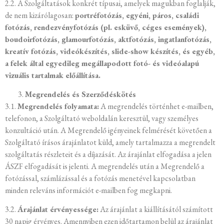
2.2. A Szolgáltatások konkrét típusai, amelyek magukban foglalják,
de nem kizárólagosan:
portréfotózás, egyéni, páros, családi
fotózás, rendezvényfotózás (pl. esküvő, céges események),
boudoirfotózás, glamourfotózás, aktfotózás, ingatlanfotózás,
kreatív fotózás, videókészítés, slide-show készítés, és egyéb,
a felek által egyedileg megállapodott fotó- és videóalapú
vizuális tartalmak előállítása.
Megrendelés és Szerződéskötés
3.1.
Megrendelés folyamata:
A megrendelés történhet e-mailben,
telefonon, a Szolgáltató weboldalán keresztül, vagy személyes
konzultáció után. A Megrendelő igényeinek felmérését követően a
Szolgáltató írásos árajánlatot küld, amely tartalmazza a megrendelt
szolgáltatás részleteit és a díjazását. Az árajánlat elfogadása a jelen
ÁSZF elfogadását is jelenti. A megrendelés után a Megrendelő a
fotózással, számlázással és a fotózás menetével kapcsolatban
minden releváns információt e-mailben fog megkapni.
3.2.
Árajánlat érvényessége:
Az árajánlat a kiállításától számított
30 napig érvényes. Amennyiben ezen időtartamon belül az árajánlat