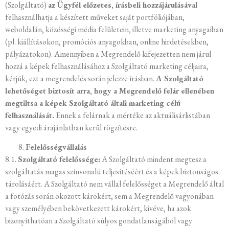
(Szolgáltató)
az Ügyfél előzetes, írásbeli hozzájárulásával
felhasználhatja a készített műveket saját portfóliójában,
weboldalán, közösségi média felületein, illetve marketing anyagaiban
(pl. kiállításokon, promóciós anyagokban, online hirdetésekben,
pályázatokon). Amennyiben a Megrendelő kifejezetten nem járul
hozzá a képek felhasználásához a Szolgáltató marketing céljaira,
kérjük, ezt a megrendelés során jelezze írásban.
A Szolgáltató
lehetőséget biztosít arra, hogy a Megrendelő felár ellenében
megtiltsa a képek Szolgáltató általi marketing célú
felhasználását.
Ennek a felárnak a mértéke az aktuálisárlistában
vagy egyedi árajánlatban kerül rögzítésre.
Felelősségvállalás
8.1.
Szolgáltató felelőssége:
A Szolgáltató mindent megtesz a
szolgáltatás magas színvonalú teljesítéséért és a képek biztonságos
tárolásáért. A Szolgáltató nem vállal felelősséget a Megrendelő által
a fotózás során okozott károkért, sem a Megrendelő vagyonában
vagy személyében bekövetkezett károkért, kivéve, ha azok
bizonyíthatóan a Szolgáltató súlyos gondatlanságából vagy