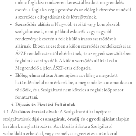
online foglalási rendszeren keresztül leadott megrendelés
esetén a foglalás véglegesítése és az előleg befizetése minősül
a szerződés elfogadásának és létrejöttének.
Szerződés aláírása:
Nagyobb értékű vagy komplexebb
szolgáltatások, mint például esküvők vagy nagyobb
rendezvények esetén a felek külön írásos szerződést is
aláírnak. Ebben az esetben a külön szerződés rendelkezései az
ÁSZF rendelkezéseitől eltérhetnek, és az egyedi szerződésben
foglaltak az irányadók. A külön szerződés aláírásával a
Megrendelő a jelen ÁSZF-et is elfogadja.
Előleg elmaradása:
Amennyiben az előleg a megadott
határidőn belül nem érkezik be, a megrendelés automatikusan
törlődik, és a Szolgáltató nem köteles a foglalt időpontot
fenntartani.
Díjazás és Fizetési Feltételek
4.1.
Általános árazási elvek:
A Szolgáltató által nyújtott
szolgáltatások díjai
csomagárak, óradíj és egyedi ajánlat
alapján
kerülnek meghatározásra. Az aktuális árlista a Szolgáltató
weboldalán érhető el, vagy személyes egyeztetés során kerül