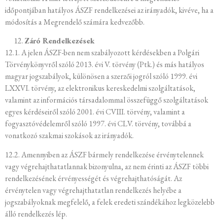
időpontjában hatályos ÁSZF rendelkezései az irányadók, kivéve, ha a
módosítás a Megrendelő számára kedvezőbb.
Záró Rendelkezések
12.1. A jelen ÁSZF-ben nem szabályozott kérdésekben a Polgári
Törvénykönyvről szóló 2013. évi V. törvény (Ptk.) és más hatályos
magyar jogszabályok, különösen a szerzői jogról szóló 1999. évi
LXXVI. törvény, az elektronikus kereskedelmi szolgáltatások,
valamint az információs társadalommal összefüggő szolgáltatások
egyes kérdéseiről szóló 2001. évi CVIII. törvény, valamint a
fogyasztóvédelemről szóló 1997. évi CLV. törvény, továbbá a
vonatkozó szakmai szokások az irányadók.
12.2. Amennyiben az ÁSZF bármely rendelkezése érvénytelennek
vagy végrehajthatatlannak bizonyulna, az nem érinti az ÁSZF többi
rendelkezésének érvényességét és végrehajthatóságát. Az
érvénytelen vagy végrehajthatatlan rendelkezés helyébe a
jogszabályoknak megfelelő, a felek eredeti szándékához legközelebb
álló rendelkezés lép.