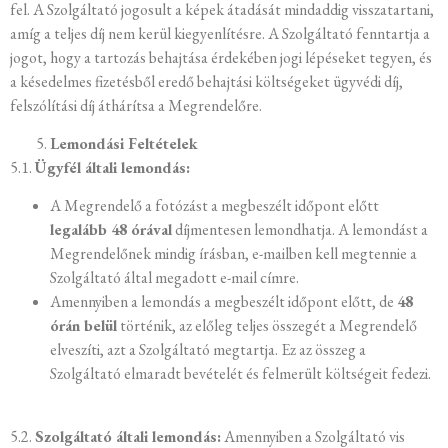
fel. A Szolgáltató jogosult a képek átadását mindaddig visszatartani,
amíg a teljes díj nem kerül kiegyenlítésre. A Szolgáltató fenntartja a
jogot, hogy a tartozás behajtása érdekében jogi lépéseket tegyen, és
a késedelmes fizetésből eredő behajtási költségeket ügyvédi díj,
felszólítási díj áthárítsa a Megrendelőre.
Lemondási Feltételek
5.1.
Ügyfél általi lemondás:
A Megrendelő a fotózást a megbeszélt időpont előtt
legalább 48 órával
díjmentesen lemondhatja. A lemondást a
Megrendelőnek mindig írásban, e-mailben kell megtennie a
Szolgáltató által megadott e-mail címre.
Amennyiben a lemondás a megbeszélt időpont előtt, de
48
órán belül
történik, az előleg teljes összegét a Megrendelő
elveszíti, azt a Szolgáltató megtartja. Ez az összeg a
Szolgáltató elmaradt bevételét és felmerült költségeit fedezi.
5.2.
Szolgáltató általi lemondás:
Amennyiben a Szolgáltató vis