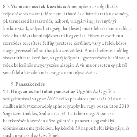
8.3.
Vis maior esetek kezelése:
Amennyiben a szolgáltatás
teljesítése vis maior (előre nem látható és elháríthatatlan esemény,
pl. természeti katasztrófa, háború, világjárvány, járványügyi
korlátozások, súlyos betegség, haláleset) miatt lehetetlenné válik, a
felek haladéktalanul tájékoztatják egymást. Ebben az esetben a
szerződés teljesítése felfüggesztésre kerülhet, vagy a felek közös
megegyezéssel felbonthatják a szerződést. A már befizetett előleg
visszatérítésre kerülhet, vagy új időpont egyeztetésére kerül sor, a
felek kölcsönös megegyezése alapján. A vis maior esetén egyik fél
sem felel a késedelemért vagy a nem teljesítésért.
Panaszkezelés
9.1.
Hogyan és hol tehet panaszt az Ügyfél:
Az Ügyfél a
szolgáltatással vagy az ÁSZF-fel kapcsolatos panaszát írásban, e-
mailben info@szmoradolgaphotography.hu vagy postai úton 2310
Szigetszentmiklós, Szabó utca 33. 1.a teheti meg. A panasz
beérkezését követően a Szolgáltató a panaszt a jogszabályi
előírásoknak megfelelően, legkésőbb 30 napon belül kivizsgálja, és
írásban válaszol az Ügyfélnek.