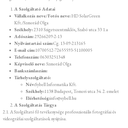
A Szolgáltató Adatai
Vállalkozás neve/Fotós neve:
HD SolarGreen
Kft./Szmorád Olga
Székhely:
2310 Szigetszentmiklós, Szabó utca 33 1.a
Adószám:
29266209-2-13
Nyilvántartási szám:
Cg. 13-09-213165
E-mail cím:
10700512-72655593-51100005
Telefonszám:
06303251348
Képviselő neve:
Szmorád Olga
Bankszámlaszám:
Tárhelyszolgáltató:
Név:
Sybell Informatika Kft.
Székhely:
1138 Budapest, Tomori utca 34. 2. emelet
Elérhetőség:
info@sybell.hu
A Szolgáltatás Tárgya
2.1. A Szolgáltató fő tevékenysége professzionális fotográfiai és
videográfiai szolgáltatások nyújtása.