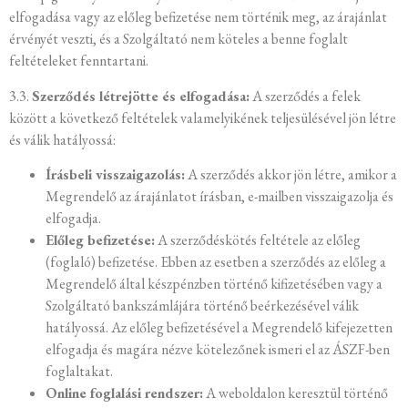
elfogadása vagy az előleg befizetése nem történik meg, az árajánlat
érvényét veszti, és a Szolgáltató nem köteles a benne foglalt
feltételeket fenntartani.
3.3.
Szerződés létrejötte és elfogadása:
A szerződés a felek
között a következő feltételek valamelyikének teljesülésével jön létre
és válik hatályossá:
Írásbeli visszaigazolás:
A szerződés akkor jön létre, amikor a
Megrendelő az árajánlatot írásban, e-mailben visszaigazolja és
elfogadja.
Előleg befizetése:
A szerződéskötés feltétele az előleg
(foglaló) befizetése. Ebben az esetben a szerződés az előleg a
Megrendelő által készpénzben történő kifizetésében vagy a
Szolgáltató bankszámlájára történő beérkezésével válik
hatályossá. Az előleg befizetésével a Megrendelő kifejezetten
elfogadja és magára nézve kötelezőnek ismeri el az ÁSZF-ben
foglaltakat.
Online foglalási rendszer:
A weboldalon keresztül történő