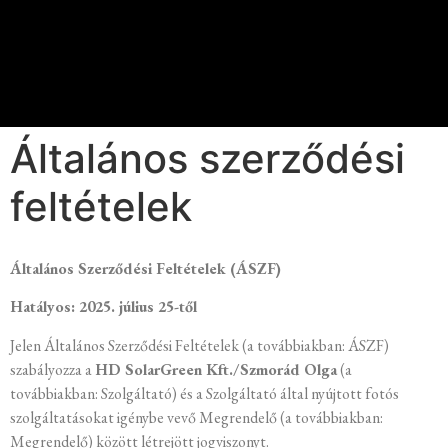
Általános szerződési
feltételek
Általános Szerződési Feltételek (ÁSZF)
Hatályos: 2025. július 25-től
Jelen Általános Szerződési Feltételek (a továbbiakban: ÁSZF)
szabályozza a
HD SolarGreen Kft./Szmorád Olga
(a
továbbiakban: Szolgáltató) és a Szolgáltató által nyújtott fotós
szolgáltatásokat igénybe vevő Megrendelő (a továbbiakban:
Megrendelő) között létrejött jogviszonyt.