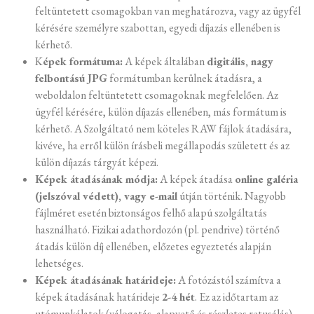
feltüntetett csomagokban van meghatározva, vagy az ügyfél
kérésére személyre szabottan, egyedi díjazás ellenében is
kérhető.
K
épek formátuma:
A képek általában
digitális, nagy
felbontású JPG
formátumban kerülnek átadásra, a
weboldalon feltüntetett csomagoknak megfelelően. Az
ügyfél kérésére, külön díjazás ellenében, más formátum is
kérhető. A Szolgáltató nem köteles RAW fájlok átadására,
kivéve, ha erről külön írásbeli megállapodás született és az
külön díjazás tárgyát képezi.
Képek átadásának módja:
A képek átadása
online galéria
(jelszóval védett), vagy e-mail
útján történik. Nagyobb
fájlméret esetén biztonságos felhő alapú szolgáltatás
használható. Fizikai adathordozón (pl. pendrive) történő
átadás külön díj ellenében, előzetes egyeztetés alapján
lehetséges.
Képek átadásának határideje:
A fotózástól számítva a
képek átadásának határideje
2-4 hét
. Ez az időtartam az
utómunkálatok (válogatás, alapvető és részletes retusálás)