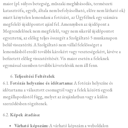
maior (pl. súlyos betegség, műszaki meghibásodás, természeti
katasztrófa, egyéb, általa nem befolyásolható, előre nem látható ok)
miatt kénytelen lemondani a fotózást, az Ügyfélnek egy számára
megfelelő új időpontot ajánl fel. Amennyiben az új időpont a
Megrendelőnek nem megfelelő, vagy nem sikerül új időpontot
egyeztetni, az előleg teljes összegét a Szolgáltató 5 munkanapon
belül visszatéríti. A Szolgáltató nem vállal felelősséget a
lemondásból eredő további károkért vagy veszteségekért, kivéve a
befizetett előleg visszatérítését. Vis maior esetén a feleknek
egymással szemben további követelésük nem áll fenn.
Teljesítési Feltételek
6.1.
Fotózás helyszíne és időtartama:
A fotózás helyszíne és
időtartama a választott csomagtól vagy a felek közötti egyedi
megállapodástól függ, melyet az árajánlatban vagy a külön
szerződésben rögzítenek.
6.2.
Képek átadása:
Várható képszám:
A várható képszám a weboldalon