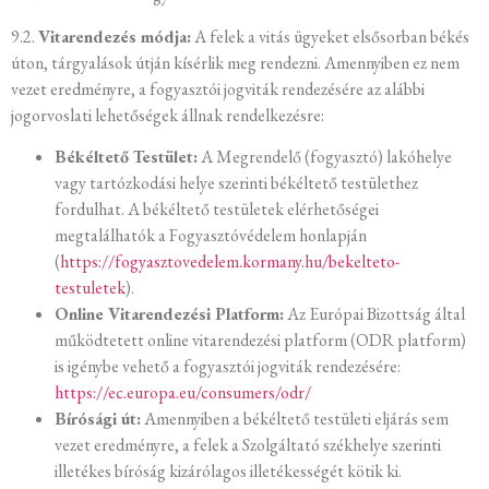
9.2.
Vitarendezés módja:
A felek a vitás ügyeket elsősorban békés
úton, tárgyalások útján kísérlik meg rendezni. Amennyiben ez nem
vezet eredményre, a fogyasztói jogviták rendezésére az alábbi
jogorvoslati lehetőségek állnak rendelkezésre:
Békéltető Testület:
A Megrendelő (fogyasztó) lakóhelye
vagy tartózkodási helye szerinti békéltető testülethez
fordulhat. A békéltető testületek elérhetőségei
megtalálhatók a Fogyasztóvédelem honlapján
(
https://fogyasztovedelem.kormany.hu/bekelteto-
testuletek
).
Online Vitarendezési Platform:
Az Európai Bizottság által
működtetett online vitarendezési platform (ODR platform)
is igénybe vehető a fogyasztói jogviták rendezésére:
https://ec.europa.eu/consumers/odr/
Bírósági út:
Amennyiben a békéltető testületi eljárás sem
vezet eredményre, a felek a Szolgáltató székhelye szerinti
illetékes bíróság kizárólagos illetékességét kötik ki.