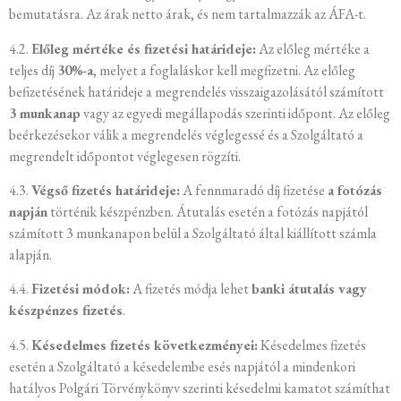
bemutatásra. Az árak netto árak, és nem tartalmazzák az ÁFA-t.
4.2.
Előleg mértéke és fizetési határideje:
Az előleg mértéke a
teljes díj
30%-a
, melyet a foglaláskor kell megfizetni. Az előleg
befizetésének határideje a megrendelés visszaigazolásától számított
3 munkanap
vagy az egyedi megállapodás szerinti időpont. Az előleg
beérkezésekor válik a megrendelés véglegessé és a Szolgáltató a
megrendelt időpontot véglegesen rögzíti.
4.3.
Végső fizetés határideje:
A fennmaradó díj fizetése
a fotózás
napján
történik készpénzben. Átutalás esetén a fotózás napjától
számított 3 munkanapon belül a Szolgáltató által kiállított számla
alapján.
4.4.
Fizetési módok:
A fizetés módja lehet
banki átutalás vagy
készpénzes fizetés
.
4.5.
Késedelmes fizetés következményei:
Késedelmes fizetés
esetén a Szolgáltató a késedelembe esés napjától a mindenkori
hatályos Polgári Törvénykönyv szerinti késedelmi kamatot számíthat