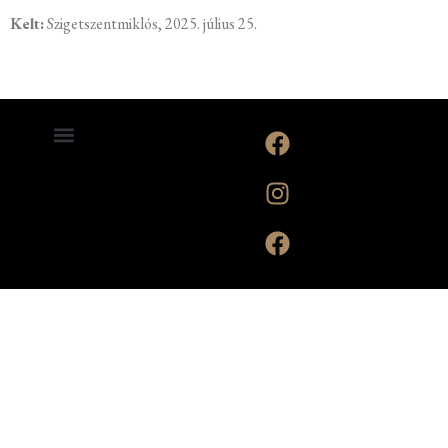
Kelt:
Szigetszentmiklós, 2025. július 25.
ÁLTALÁNOS SZERZŐDÉSI FELTÉTELEK
ADATKEZELÉSI TÁJÉKOZTATÓ