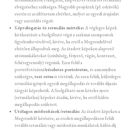
elvégzéséhez szükséges. Nagyobb projektek (pl. esküvők)
esetén ez az időtartam eltérhet, melyet az egyedi árajánlat
vagy szerződés rögzít.
K
épválogatás és retusálás mértéke:
A végleges képek
kiválasztását a Szolgáltató végzi a szakmai szempontok
figyelembevételével, kivéve, ha erről a Megrendelővel
eltérően állapodtak meg. Az átadott képeken alapvető
utómunkálatokat (színhűség, fényerő, vágás, kontraszt,
fehéregyensúly) végzünk. Ezen felül a
portréfotózásnál
részletes portréretus
, és amennyiben
szükséges,
test retus
is történik. Az ezen felüli, különleges
retusálási igények egyedi megállapodás és további díjazás
tárgyát képezhetik. A Szolgáltató nem köteles nyers
(retusálatlan) képeket átadni, kivéve, ha erről külön
megállapodás született.
Utólagos módosítások/retusálás:
Az átadott képeken a
Megrendelő kérésére, az eredeti megállapodáson felüli
további retusálási vagy módosítási munkálatok külön díj