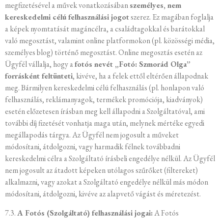
megfizetésével a művek vonatkozásában
személyes, nem
kereskedelmi célú felhasználási jogot
szerez. Ez magában foglalja
a képek nyomtatását magáncélra, a családtagokkal és barátokkal
való megosztást, valamint online platformokon (pl. közösségi média,
személyes blog) történő megosztást. Online megosztás esetén az
Ügyfél vállalja, hogy a
fotós nevét „Fotó: Szmorád Olga”
forrásként feltünteti
, kivéve, ha a felek ettől eltérően állapodnak
meg. Bármilyen kereskedelmi célú felhasználás (pl. honlapon való
felhasználás, reklámanyagok, termékek promóciója, kiadványok)
esetén előzetesen írásban meg kell állapodni a Szolgáltatóval, ami
további díj fizetését vonhatja maga után, melynek mértéke egyedi
megállapodás tárgya. Az Ügyfél nem jogosult a műveket
módosítani, átdolgozni, vagy harmadik félnek továbbadni
kereskedelmi célra a Szolgáltató írásbeli engedélye nélkül. Az Ügyfél
nem jogosult az átadott képeken utólagos szűrőket (filtereket)
alkalmazni, vagy azokat a Szolgáltató engedélye nélkül más módon
módosítani, átdolgozni, kivéve az alapvető vágást és méretezést.
7.3.
A Fotós (Szolgáltató) felhasználási jogai:
A Fotós