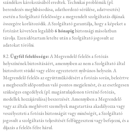
szándékos károkozásából eredtek. Technikai problémák (pl.
berendezés meghibásodása, adathordozó sérülése, adatvesztés)
esetén a Szolgáltató felelőssége a megrendelt szolgáltatás díjának
összegére korlátozódik. A Szolgáltató garantálja, hogy a képeket a
fotózást követően legalább
6 hónapig
biztonsági másolatban
tárolja. Ezen időtartam letelte után a Szolgáltató jogosult az
adatokat törölni.
8.2.
Ügyfél felelőssége:
A Megrendelő felelős a fotózás
helyszínének biztosításáért, amennyiben az nem a Szolgáltató által
biztosított stúdió vagy előre egyeztetett nyilvános helyszín. A
Megrendelő felelős az együttműködésért a fotózás során, beleértve
a megbeszélt időpontban való pontos megjelenést, és az esetlegesen
szükséges engedélyek (pl. magántulajdonon történő fotózás,
modellek hozzájárulása) beszerzését. Amennyiben a Megrendelő
vagy az általa meghívott személyek magatartása akadályozza vagy
veszélyezteti a fotózás biztonságát vagy minőségét, a Szolgáltató
jogosult a szolgáltatás teljesítését felfüggeszteni vagy befejezni, és a
díjazás a felelős félre hárul.