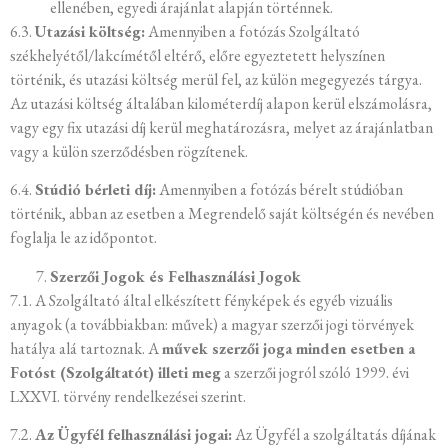
ellenében, egyedi árajánlat alapján történnek.
6.3.
Utazási költség:
Amennyiben a fotózás Szolgáltató
székhelyétől/lakcímétől eltérő, előre egyeztetett helyszínen
történik, és utazási költség merül fel, az külön megegyezés tárgya.
Az utazási költség általában kilométerdíj alapon kerül elszámolásra,
vagy egy fix utazási díj kerül meghatározásra, melyet az árajánlatban
vagy a külön szerződésben rögzítenek.
6.4.
Stúdió bérleti díj:
Amennyiben a fotózás bérelt stúdióban
történik, abban az esetben a Megrendelő saját költségén és nevében
foglalja le az időpontot.
Szerzői Jogok és Felhasználási Jogok
7.1. A Szolgáltató által elkészített fényképek és egyéb vizuális
anyagok (a továbbiakban: művek) a magyar szerzői jogi törvények
hatálya alá tartoznak. A
művek szerzői joga minden esetben a
Fotóst (Szolgáltatót) illeti meg
a szerzői jogról szóló 1999. évi
LXXVI. törvény rendelkezései szerint.
7.2.
Az Ügyfél felhasználási jogai:
Az Ügyfél a szolgáltatás díjának